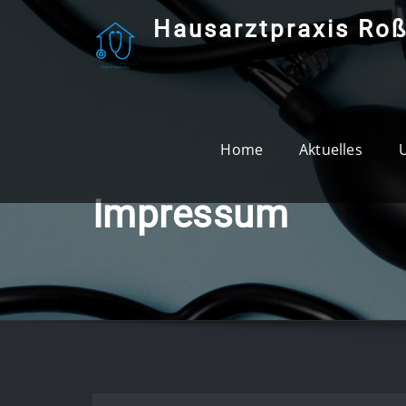
Skip
Hausarztpraxis Ro
to
content
Home
Aktuelles
Impressum